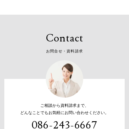
C
o
n
t
a
c
t
お
問
合
せ
・
資
料
請
求
ご相談から資料請求まで、
どんなことでもお気軽にお問い合わせください。
086-243-6667