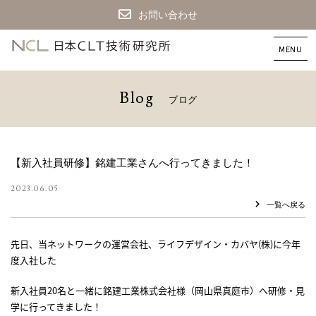
お問い合わせ
CLT
建
築
な
B
l
o
g
ブ
ロ
グ
ら
日
本
CLT
技
【新入社員研修】銘建工業さんへ行ってきました！
術
研
2023.06.05
究
一覧へ戻る
所
先日、当ネットワークの運営会社、ライフデザイン・カバヤ(株)に今年
度入社した
新入社員20名と一緒に銘建工業株式会社様（岡山県真庭市）へ研修・見
学に行ってきました！