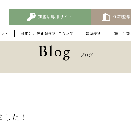
加盟店専用サイト
FC加盟
リ
ッ
ト
日
本
C
L
T
技
術
研
究
所
に
つ
い
て
建
築
実
例
施
工
可
能
B
l
o
g
ブ
ロ
グ
ました！