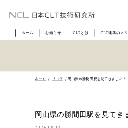
CLT
建
築
な
ホ
ー
ム
お
知
ら
せ
C
L
T
と
は
C
L
T
建
築
の
メ
ら
日
本
CLT
技
術
研
究
ホーム
ブログ
岡山県の勝間田駅を見てきました！
所
岡山県の勝間田駅を見てき
2024.08.19