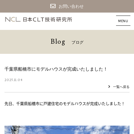
お問い合わせ
CLT
建
築
な
B
l
o
g
ブ
ロ
グ
ら
日
本
CLT
技
千葉県船橋市にモデルハウスが完成いたしました！
術
研
2025.11.04
究
一覧へ戻る
所
先日、千葉県船橋市に戸建住宅のモデルハウスが完成いたしました！