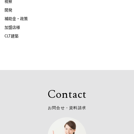
視察
開発
補助金・政策
加盟店様
CLT建築
C
o
n
t
a
c
t
お
問
合
せ
・
資
料
請
求