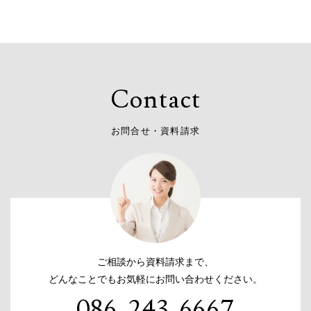
C
o
n
t
a
c
t
お
問
合
せ
・
資
料
請
求
ご相談から資料請求まで、
どんなことでもお気軽にお問い合わせください。
086-243-6667