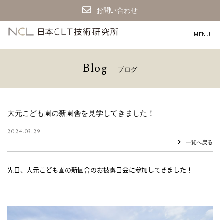
お問い合わせ
CLT
建
築
な
B
l
o
g
ブ
ロ
グ
ら
日
本
CLT
技
大元こども園の新園舎を見学してきました！
術
研
2024.03.29
究
一覧へ戻る
所
先日、大元こども園の新園舎のお披露目会に参加してきました！