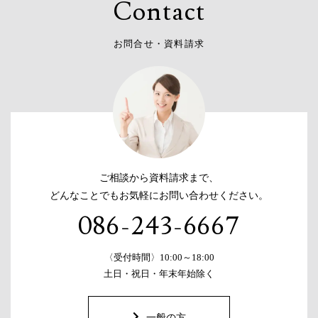
C
o
n
t
a
c
t
お
問
合
せ
・
資
料
請
求
ご相談から資料請求まで、
どんなことでもお気軽にお問い合わせください。
086-243-6667
〈受付時間〉10:00～18:00
土日・祝日・年末年始除く
一般の方