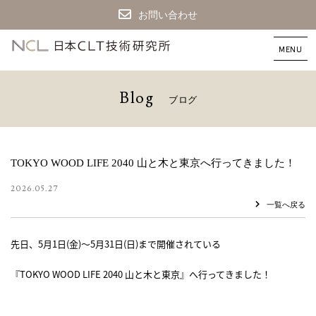
お問い合わせ
CLT
建
築
な
B
l
o
g
ブ
ロ
グ
ら
日
本
CLT
技
TOKYO WOOD LIFE 2040 山と木と東京へ行ってきました！
術
研
2026.05.27
究
一覧へ戻る
所
先日、5月1日(金)～5月31日(日)まで開催されている
『TOKYO WOOD LIFE 2040 山と木と東京』へ行ってきました！