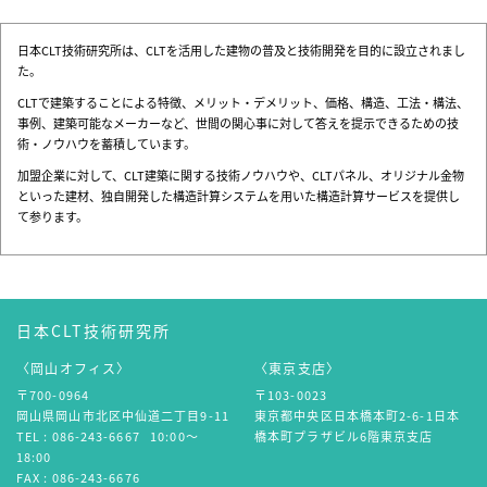
日本CLT技術研究所は、CLTを活用した建物の普及と技術開発を目的に設立されまし
た。
CLTで建築することによる特徴、メリット・デメリット、価格、構造、工法・構法、
事例、建築可能なメーカーなど、世間の関心事に対して答えを提示できるための技
術・ノウハウを蓄積しています。
加盟企業に対して、CLT建築に関する技術ノウハウや、CLTパネル、オリジナル金物
といった建材、独自開発した構造計算システムを用いた構造計算サービスを提供し
て参ります。
日本CLT技術研究所
〈岡山オフィス〉
〈東京支店〉
〒700-0964
〒103-0023
岡山県岡山市北区中仙道
二丁目9-11
東京都中央区日本橋本町2-6-1
日本
TEL : 086-243-6667
10:00〜
橋本町プラザビル6階
東京支店
18:00
FAX : 086-243-6676