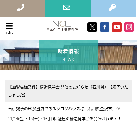
X
Facebook
Youtube
Instag
MENU
日
Toggle
navigation
本
新着情報
CLT
NEWS
技
術
研
【加盟店様案件】構造見学会 開催のお知らせ（石川県）【終了いた
究
しました】
所
当研究所のFC加盟店であるクロダハウス様（石川県金沢市）が
11/14(金)・15(土)・16(日)に社屋の構造見学会を開催されます！