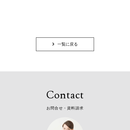
一覧に戻る
C
o
n
t
a
c
t
お
問
合
せ
・
資
料
請
求