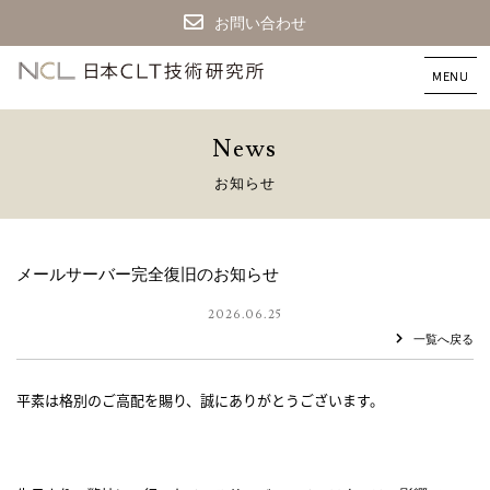
お問い合わせ
CLT
建
築
な
N
e
w
s
ら
日
お
知
ら
せ
本
CLT
技
術
メールサーバー完全復旧のお知らせ
研
究
2026.06.25
所
一覧へ戻る
平素は格別のご高配を賜り、誠にありがとうございます。