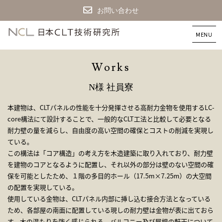
お問い合わせ
CLT
建
築
な
W
o
r
k
s
ら
日
N様 社員寮
本
CLT
本建物は、CLTパネルの性能を十分発揮させる高耐力金物を使用するLC-
技
core構法にて設計することで、一般的なCLT工法と比較して必要となる
術
耐力壁の量を減らし、自由度の高い空間の確保とコストの削減を実現し
研
究
ている。
所
この構法は「コア構造」の考え方を木造建築に取り入れており、耐力壁
を建物のコアとなるように配置し、それ以外の部分は壁のない空間の確
保を可能としたため、１階の多目的ホール（17.5m×7.25m）の大空間
の配置を実現している。
使用している金物は、CLTパネル内部に挿し込む接合方法となっている
ため、各部屋の南面に配置している現しの耐力壁は金物が表に出ておら
す、木の温もりを強く感じられる。バルコニー及び屋根の軒天について