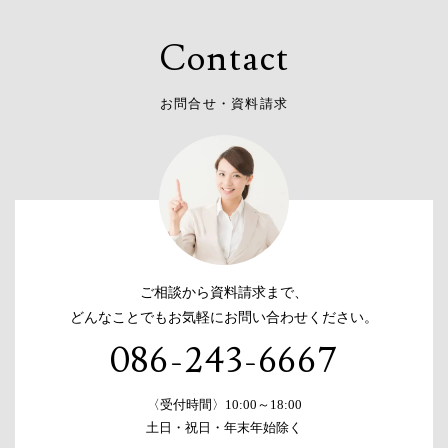
C
o
n
t
a
c
t
お
問
合
せ
・
資
料
請
求
ご相談から資料請求まで、
どんなことでもお気軽にお問い合わせください。
086-243-6667
〈受付時間〉10:00～18:00
土日・祝日・年末年始除く