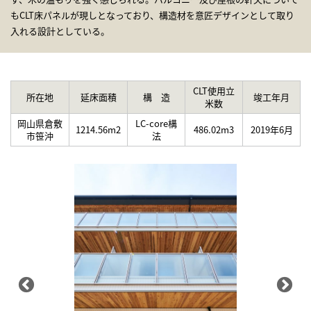
もCLT床パネルが現しとなっており、構造材を意匠デザインとして取り
入れる設計としている。
CLT使用立
所在地
延床面積
構 造
竣工年月
米数
岡山県倉敷
LC-core構
1214.56m2
486.02m3
2019年6月
市笹沖
法