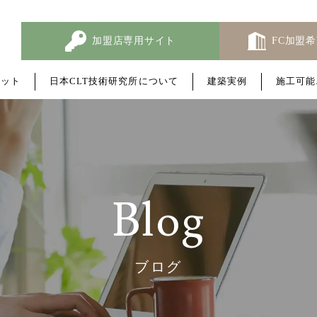
加盟店専用サイト
FC加盟
リ
ッ
ト
日
本
C
L
T
技
術
研
究
所
に
つ
い
て
建
築
実
例
施
工
可
能
B
l
o
g
ブ
ロ
グ