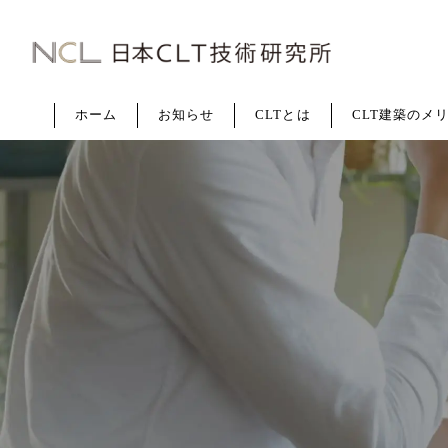
CLT
建
築
な
ホ
ー
ム
お
知
ら
せ
C
L
T
と
は
C
L
T
建
築
の
メ
ら
日
本
CLT
技
術
研
究
所