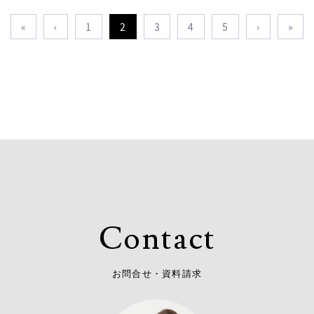
«
‹
1
2
3
4
5
›
»
C
o
n
t
a
c
t
お
問
合
せ
・
資
料
請
求