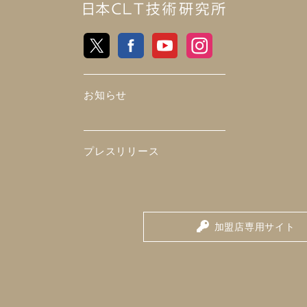
日
X
Facebook
Youtube
Instagram
本
CLT
お知らせ
技
術
プレスリリース
研
究
加盟店専用サイト
所