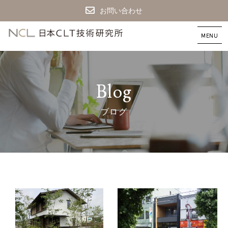
お問い合わせ
CLT
建
築
な
ら
日
B
l
o
g
本
CLT
ブ
ロ
グ
技
術
研
究
所