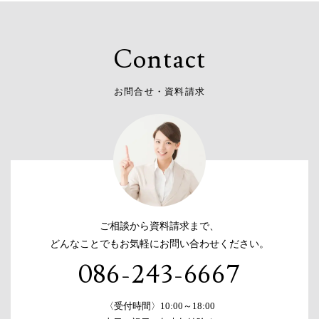
C
o
n
t
a
c
t
お
問
合
せ
・
資
料
請
求
ご相談から資料請求まで、
どんなことでもお気軽にお問い合わせください。
086-243-6667
〈受付時間〉10:00～18:00