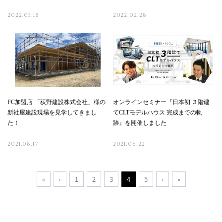
2022.03.18
2022.02.28
FC加盟店 「荻野建設株式会社」様の
オンラインセミナー『日本初 ３階建
新社屋建設現場を見学してきまし
てCLTモデルハウス 完成までの軌
た！
跡』を開催しました
2021.08.17
2021.06.22
«
‹
1
2
3
4
5
›
»